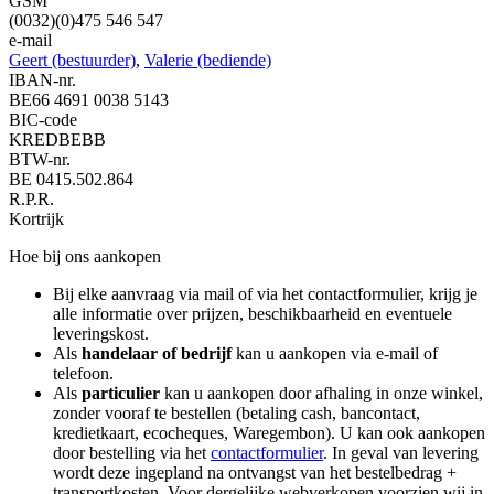
GSM
(0032)(0)475 546 547
e-mail
Geert (bestuurder)
,
Valerie (bediende)
IBAN-nr.
BE66 4691 0038 5143
BIC-code
KREDBEBB
BTW-nr.
BE 0415.502.864
R.P.R.
Kortrijk
Hoe bij ons aankopen
Bij elke aanvraag via mail of via het contactformulier, krijg je
alle informatie over prijzen, beschikbaarheid en eventuele
leveringskost.
Als
handelaar of bedrijf
kan u aankopen via e-mail of
telefoon.
Als
particulier
kan u aankopen door afhaling in onze winkel,
zonder vooraf te bestellen (betaling cash, bancontact,
kredietkaart, ecocheques, Waregembon). U kan ook aankopen
door bestelling via het
contactformulier
. In geval van levering
wordt deze ingepland na ontvangst van het bestelbedrag +
transportkosten. Voor dergelijke webverkopen voorzien wij in