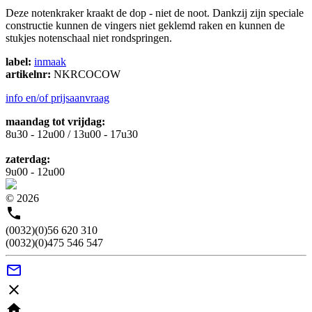
Deze notenkraker kraakt de dop - niet de noot. Dankzij zijn speciale
constructie kunnen de vingers niet geklemd raken en kunnen de
stukjes notenschaal niet rondspringen.
label:
inmaak
artikelnr:
NKRCOCOW
info en/of prijsaanvraag
maandag tot vrijdag:
8u30 - 12u00 / 13u00 - 17u30
zaterdag:
9u00 - 12u00
© 2026

(0032)(0)56 620 310
(0032)(0)475 546 547


