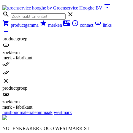

Groenservice Hooghe BV







productgamma
merken
contact
links

productgroep

zoekterm
merk - fabrikant



productgroep

zoekterm
merk - fabrikant
huishoudmaterialen
inmaak
westmark
NOTENKRAKER COCO WESTMARK ST