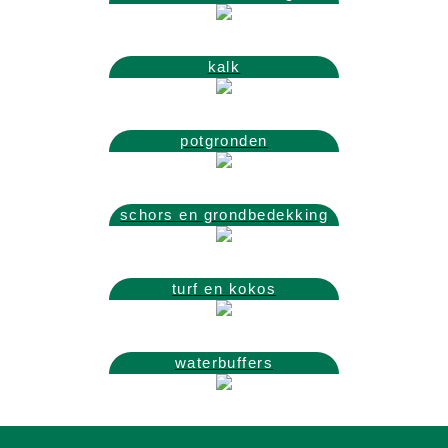
kalk
potgronden
schors en grondbedekking
turf en kokos
waterbuffers